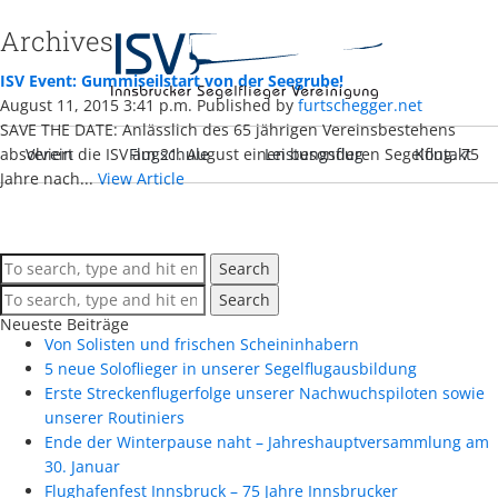
Archives
ISV Event: Gummiseilstart von der Seegrube!
August 11, 2015 3:41 p.m.
Published by
furtschegger.net
SAVE THE DATE: Anlässlich des 65 jährigen Vereinsbestehens
absolviert die ISV am 21. August einen besonderen Segelflug. 75
Verein
Flugschule
Leistungsflug
Kontakt
Jahre nach...
View Article
Search
Search
Neueste Beiträge
Von Solisten und frischen Scheininhabern
5 neue Soloflieger in unserer Segelflugausbildung
Erste Streckenflugerfolge unserer Nachwuchspiloten sowie
unserer Routiniers
Ende der Winterpause naht – Jahreshauptversammlung am
30. Januar
Flughafenfest Innsbruck – 75 Jahre Innsbrucker