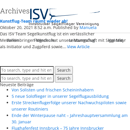
Archives
Kunstflug-Team räumt wieder ab!
Oktober 20, 2021 8:52 a.m.
Published by
Manuela
Das ISV Team Segelkunstflug ist ein verlässlicher
Medaillenbringer: Wieder hat unsere Mannschaft mit Siggi Mayr
Verein
Flugschule
Leistungsflug
Kontakt
als Initiator und Zugpferd sowie...
View Article
Search
Search
Neueste Beiträge
Von Solisten und frischen Scheininhabern
5 neue Soloflieger in unserer Segelflugausbildung
Erste Streckenflugerfolge unserer Nachwuchspiloten sowie
unserer Routiniers
Ende der Winterpause naht – Jahreshauptversammlung am
30. Januar
Flughafenfest Innsbruck – 75 Jahre Innsbrucker