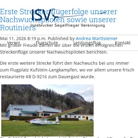
Erste Streckenflugerfolge unserer
Nachwuchspiloten sowie unserer
Routiniers
Mai 11, 2026 8:19 p.m.
Published by
Andrea Wartlsteiner
Verein
Flugschule
Leistungsflug
Kontakt
Mit großer Freude dürfen wir über die ersten erfolgreichen
Streckenflüge unserer Nachwuchspiloten berichten.
Die erste weitere Strecke führt den Nachwuchs bei uns immer
zum Flugplatz Kufstein-Langkampfen, wo vor allem unsere frisch
restaurierte K8 D-9216 zum Dauergast wurde.