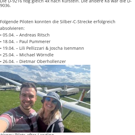
Die D-9216 flog gleich 4x nach Kufstein. Die andere K8 war die D-
9036.
Folgende Piloten konnten die Silber-C-Strecke erfolgreich
absolvieren:
• 05.04. – Andreas Ritsch
• 18.04. – Paul Pummerer
• 19.04. – Lili Pellizzari & Joscha Isenmann
• 25.04. – Michael Wörndle
• 26.04. – Dietmar Oberhollenzer
Happy Pilots after Landing.