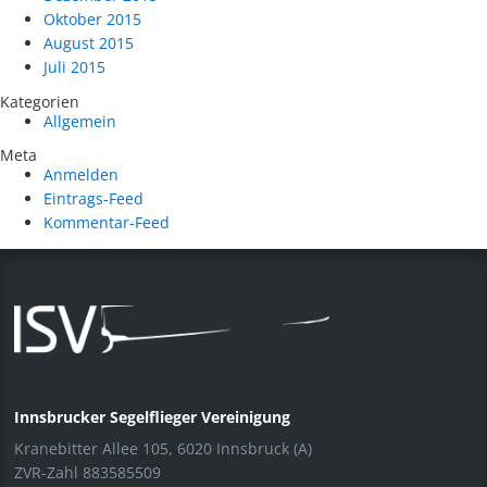
Oktober 2015
August 2015
Juli 2015
Kategorien
Allgemein
Meta
Anmelden
Eintrags-Feed
Kommentar-Feed
Innsbrucker Segelflieger Vereinigung
Kranebitter Allee 105, 6020 Innsbruck (A)
ZVR-Zahl 883585509