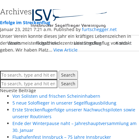
Archives
Erfolge im Streckenflug
Januar 23, 2021 7:21 a.m.
Published by
furtschegger.net
Unser Verein konnte dieses Jahr ein kräftiges Lebens­zeichen in
der Staats­meisterschaft im dezentralen Strecken­flug von sich
Verein
Flugschule
Leistungsflug
Kontakt
geben. Wir haben Platz...
View Article
Search
Search
Neueste Beiträge
Von Solisten und frischen Scheininhabern
5 neue Soloflieger in unserer Segelflugausbildung
Erste Streckenflugerfolge unserer Nachwuchspiloten sowie
unserer Routiniers
Ende der Winterpause naht – Jahreshauptversammlung am
30. Januar
Flughafenfest Innsbruck – 75 Jahre Innsbrucker