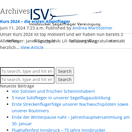
Archives
Kurs 2024 – die ersten Alleinflieger
Juni 11, 2024 7:23 a.m.
Published by
Andrea Wartlsteiner
Unser Kurs 2024 ist top motiviert und wir haben nun bereits 2
Alleinflieger: Janek Szczygielski Lili Pellizzari Wir gratulieren
Verein
Flugschule
Leistungsflug
Kontakt
herzlich...
View Article
Search
Search
Neueste Beiträge
Von Solisten und frischen Scheininhabern
5 neue Soloflieger in unserer Segelflugausbildung
Erste Streckenflugerfolge unserer Nachwuchspiloten sowie
unserer Routiniers
Ende der Winterpause naht – Jahreshauptversammlung am
30. Januar
Flughafenfest Innsbruck – 75 Jahre Innsbrucker