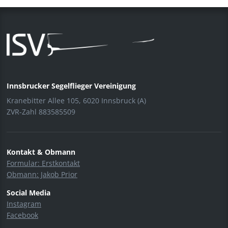
Innsbrucker Segelflieger Vereinigung
Kranebitter Allee 105, 6020 Innsbruck (A)
ZVR-Zahl 883585509
Kontakt & Obmann
Formular: Erstkontakt
Obmann: Jakob Prior
Social Media
Instagram
Facebook